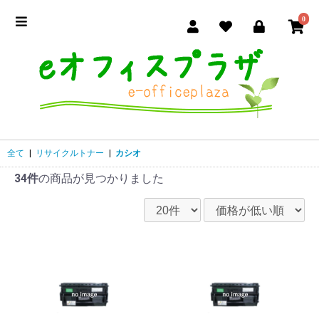
0
全て
|
リサイクルトナー
|
カシオ
34件
の商品が見つかりました